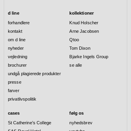
d line
kollektioner
forhandlere
Knud Holscher
kontakt
Arne Jacobsen
om d line
Qtoo
nyheder
Tom Dixon
vejledning
Bjarke Ingels Group
brochurer
se alle
undgå plagierede produkter
presse
farver
privatlivspolitik
cases
følg os
St Catherine’s College
nyhedsbrev