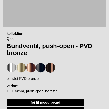
kontakt
se alle
se kollektion
badtilbehør
armaturer
produktkonfigurato
kollektion
Arne Jacobsen
Qtoo
Qtoo
kontakt
kundeservice
Bundventil, push-open - PVD
se kategori
se kategori
mood board
bronze
se kollektion
se kollektion
se alle
gå til kundeservice
search
sanitetspaneler
komfort
børstet PVD bronze
variant
Re-handle®
Tom Dixon
10-100mm, push-open, børstet
forhandlere
mødebooking
se kategorier
se kategori
føj til mood board