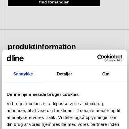
find forhandler
se kollektion
gå til forhandlere
gå til tilmelding
værktøj &
adgangskontrol
reservedele
produktinformation
se kategori
se kategori
Qtoo kollektionens linjer er perfekt
Samtykke
Detaljer
Om
geometrisk afbalanceret; hver
detalje er gennemtænkt – fra det
Denne hjemmeside bruger cookies
bæredygtige materiale til den
Vi bruger cookies til at tilpasse vores indhold og
buede tud.
annoncer, til at vise dig funktioner til sociale medier og til
at analysere vores trafik. Vi deler også oplysninger om
Vores armaturer kan bygges ind i væggen eller
din brug af vores hjemmeside med vores partnere inden
monteres på eller ved vasken. Ved begge løsninger