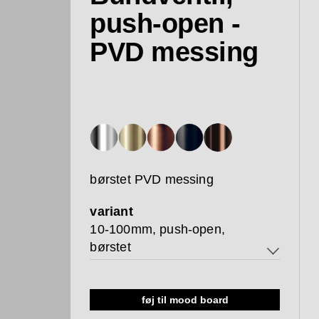
push-open -
PVD messing
børstet PVD messing
variant
10-100mm, push-open,
børstet
10-100mm, push-open, børstet
føj til mood board
10-100mm, push-open, poleret