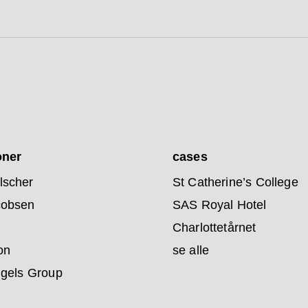
oner
cases
lscher
St Catherine’s College
cobsen
SAS Royal Hotel
Charlottetårnet
on
se alle
ngels Group