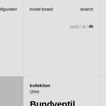
figurator
mood board
search
world
/
uk
/
dk
kollektion
Qtoo
Bundventil,