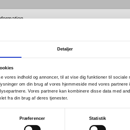
nformation
Detaljer
ollektionens linjer er perfekt
trisk afbalanceret; hver detalje er
ookies
mtænkt – fra det bæredygtige
se vores indhold og annoncer, til at vise dig funktioner til sociale
ale til den buede tud.
oplysninger om din brug af vores hjemmeside med vores partnere i
ysepartnere. Vores partnere kan kombinere disse data med andr
et fra din brug af deres tjenester.
maturer kan bygges ind i væggen eller monteres på
Præferencer
Statistik
d vasken. Ved begge løsninger bliver fornøjelsen den