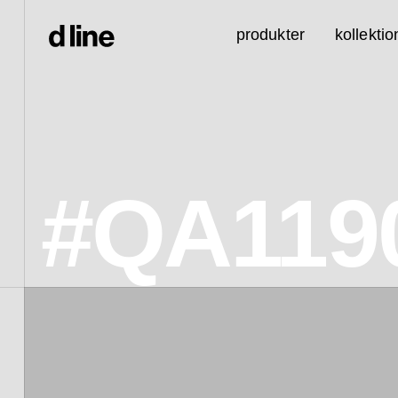
produkter
kollektio
#QA119