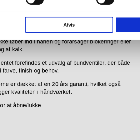
rebet bevæges i glidende bevægelser når der åbnes
et, regulerer temperaturen eller vandstrømmen. Ved
ggede armaturer peger pinden på grebet nedad,
Afvis
ør det lettere at betjene armaturet. Hertil er tuden på
rne designet i en nedadgående position, for at sikre,
kke løber ind i hanen og forårsager blokeringer eller
g af kalk.
mentet forefindes et udvalg af bundventiler, der både
 farve, finish og behov.
rne er dækket af en 20 års garanti, hvilket også
ger kvaliteten i håndværket.
for at åbne/lukke