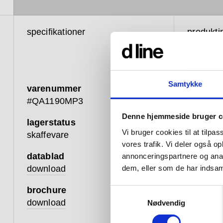
specifikationer
produkti
Samtykke
varenummer
Qtoo k
#QA1190MP3
geome
Denne hjemmeside bruger c
lagerstatus
genne
Vi bruger cookies til at tilpas
skaffevare
materi
vores trafik. Vi deler også 
datablad
annonceringspartnere og anal
download
dem, eller som de har indsaml
brochure
Samtykkevalg
Vores ar
download
Nødvendig
eller ve