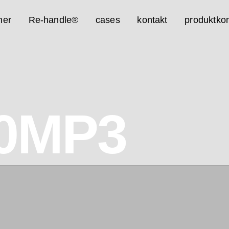
ner
Re-handle®
cases
kontakt
produktkon
0MP3