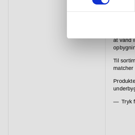
samme; g
for vand
de indby
hvilket g
vandhane
at vand i
opbygnin
Til sorti
matcher i
Produkte
underbyg
Tryk 