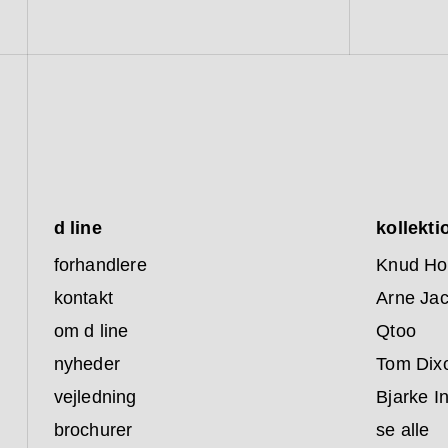
d line
kollekti
forhandlere
Knud Ho
kontakt
Arne Ja
om d line
Qtoo
nyheder
Tom Dix
vejledning
Bjarke I
brochurer
se alle