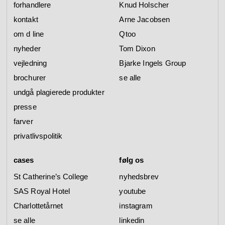
forhandlere
Knud Holscher
kontakt
Arne Jacobsen
om d line
Qtoo
nyheder
Tom Dixon
vejledning
Bjarke Ingels Group
brochurer
se alle
undgå plagierede produkter
presse
farver
privatlivspolitik
cases
følg os
St Catherine’s College
nyhedsbrev
SAS Royal Hotel
youtube
Charlottetårnet
instagram
se alle
linkedin