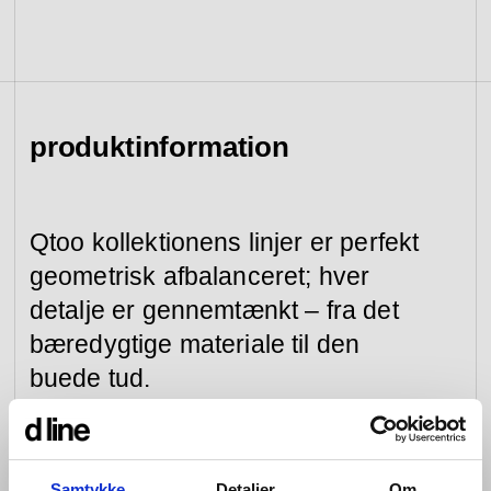
se kollektion
gå til forhandlere
gå til tilmelding
værktøj &
adgangskontrol
reservedele
produktinformation
se kategori
se kategori
Qtoo kollektionens linjer er perfekt
geometrisk afbalanceret; hver
detalje er gennemtænkt – fra det
bæredygtige materiale til den
buede tud.
Vores armaturer kan bygges ind i væggen eller
monteres på eller ved vasken. Ved begge løsninger
bliver fornøjelsen den samme; grebet bevæges i
Samtykke
Detaljer
Om