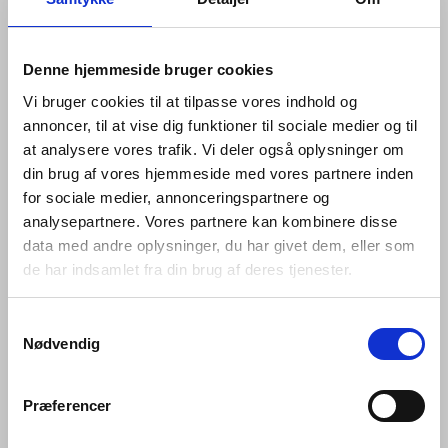
glidende bevægelser når der åbnes for vandet,
regulerer temperaturen eller vandstrømmen. Ved de
indbyggede armaturer peger pinden på grebet nedad,
Denne hjemmeside bruger cookies
hvilket gør det lettere at betjene armaturet. Hertil er
tuden på vandhanerne designet i en nedadgående
Vi bruger cookies til at tilpasse vores indhold og
position, for at sikre, at vand ikke løber ind i hanen og
annoncer, til at vise dig funktioner til sociale medier og til
forårsager blokeringer eller opbygning af kalk.
at analysere vores trafik. Vi deler også oplysninger om
din brug af vores hjemmeside med vores partnere inden
Til sortimentet forefindes et udvalg af bundventiler, der
både matcher i farve, finish og behov.
for sociale medier, annonceringspartnere og
analysepartnere. Vores partnere kan kombinere disse
Produkterne er dækket af en 20 års garanti, hvilket
data med andre oplysninger, du har givet dem, eller som
også underbygger kvaliteten i håndværket.
de har indsamlet fra din brug af deres tjenester.
Fremspring på 130mm
Samtykkevalg
Svingtud
Nødvendig
Indbygget perlator
Total højde på 280mm
Præferencer
Frihøjde til perlator 162mm