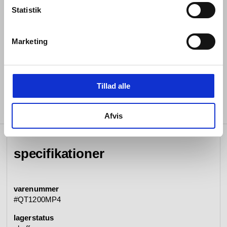
Statistik
2 x 9,5mm flexible tilslutningsslanger
Vandbegrænser 5 L/Min
Marketing
Trykgruppe 2 (50–150 kPa)
Syrefast rustfrit stål AISI316
Tillad alle
Afvis
specifikationer
varenummer
#QT1200MP4
lagerstatus