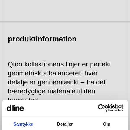
se kollektion
gå til forhandlere
gå til tilmelding
værktøj &
adgangskontrol
reservedele
produktinformation
se kategori
se kategori
Qtoo kollektionens linjer er perfekt
geometrisk afbalanceret; hver
detalje er gennemtænkt – fra det
bæredygtige materiale til den
buede tud.
Vores armaturer kan bygges ind i væggen eller
monteres på eller ved vasken. Ved begge løsninger
Samtykke
Detaljer
Om
bliver fornøjelsen den samme; grebet bevæges i