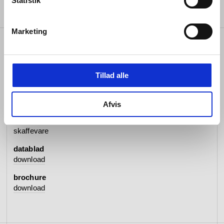
Statistik
Marketing
specifikationer
Tillad alle
varenummer
#QA1490MP2
Afvis
lagerstatus
skaffevare
datablad
download
brochure
download