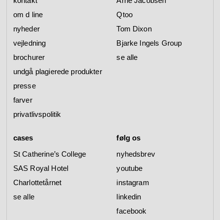
kontakt
Arne Jacobsen
om d line
Qtoo
nyheder
Tom Dixon
vejledning
Bjarke Ingels Group
brochurer
se alle
undgå plagierede produkter
presse
farver
privatlivspolitik
cases
følg os
St Catherine’s College
nyhedsbrev
SAS Royal Hotel
youtube
Charlottetårnet
instagram
se alle
linkedin
facebook