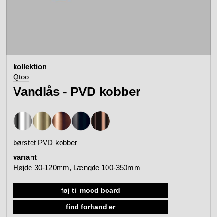
kontakt
se alle
se kollektion
badtilbehør
armaturer
produktkonfigurato
kollektion
Arne Jacobsen
Qtoo
Qtoo
kontakt
kundeservice
Vandlås - PVD kobber
se kategori
se kategori
mood board
se kollektion
se kollektion
se alle
gå til kundeservice
search
børstet PVD kobber
sanitetspaneler
komfort
variant
Højde 30-120mm, Længde 100-350mm
Re-handle®
Tom Dixon
forhandlere
mødebooking
føj til mood board
se kategorier
se kategori
find forhandler