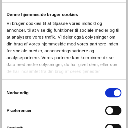
glidende bevægelser når der åbnes for vandet,
regulerer temperaturen eller vandstrømmen. Ved de
Denne hjemmeside bruger cookies
indbyggede armaturer peger pinden på grebet nedad,
hvilket gør det lettere at betjene armaturet. Hertil er
Vi bruger cookies til at tilpasse vores indhold og
tuden på vandhanerne designet i en nedadgående
annoncer, til at vise dig funktioner til sociale medier og til
position, for at sikre, at vand ikke løber ind i hanen og
at analysere vores trafik. Vi deler også oplysninger om
forårsager blokeringer eller opbygning af kalk.
din brug af vores hjemmeside med vores partnere inden
Til sortimentet forefindes et udvalg af bundventiler og
for sociale medier, annonceringspartnere og
vandlåse, der både matcher i finish og behov.
analysepartnere. Vores partnere kan kombinere disse
data med andre oplysninger, du har givet dem, eller som
Produkterne er dækket af en 20 års garanti, hvilket
de har indsamlet fra din brug af deres tjenester.
også underbygger kvaliteten i håndværket. Qtoo
kollektionens udvalg af armaturer og bundventiler er
tilgængelige i stål, kobber, charcoal og messing – både
Samtykkevalg
med børstet og poleret finish.
Nødvendig
Justerbar højde 30-120mm
Præferencer
Justerbar længde 100-350mm