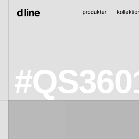
produkter
kollektio
#QS360