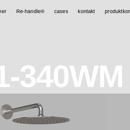
ner
Re-handle®
cases
kontakt
produktkon
1-340WM