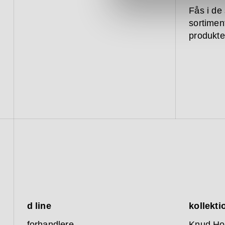
Fås i de
sortiment
produkte
d line
kollekti
forhandlere
Knud Ho