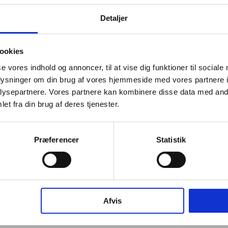
Detaljer
nformation
ookies
se vores indhold og annoncer, til at vise dig funktioner til sociale
oplysninger om din brug af vores hjemmeside med vores partnere i
ysepartnere. Vores partnere kan kombinere disse data med andr
et fra din brug af deres tjenester.
duktlisten i produktkonfiguratoren her.
Præferencer
Statistik
gget, minimalistisk bruseløsning med termostat,
l en hovedbruser. En del af Qtoo kollektionen,
Afvis
et i AISI 316 rustfrit stål - et solidt materiale med lang