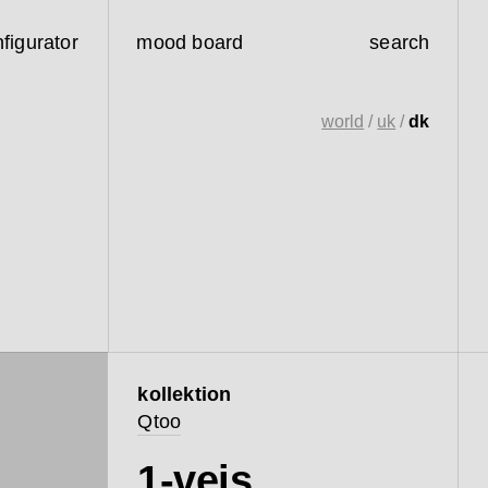
figurator
mood board
search
world
/
uk
/
dk
kollektion
Qtoo
1-vejs