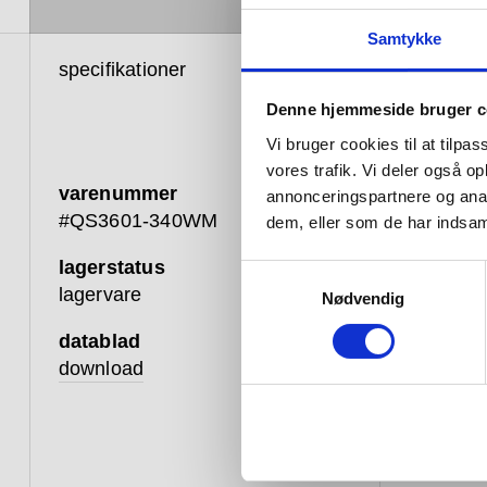
Samtykke
specifikationer
produkti
Denne hjemmeside bruger c
Vi bruger cookies til at tilpas
vores trafik. Vi deler også 
varenummer
annonceringspartnere og anal
#QS3601-340WM
dem, eller som de har indsaml
lagerstatus
Samtykkevalg
Se pro
lagervare
Nødvendig
datablad
download
En indby
typisk ti
fremstill
levetid.