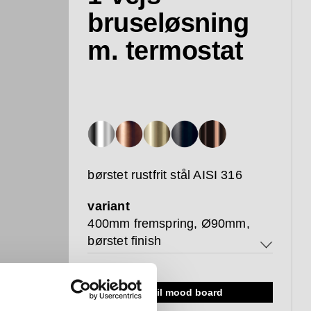
bruseløsning
m. termostat
børstet rustfrit stål AISI 316
variant
400mm fremspring, Ø90mm,
børstet finish
400mm fremspring, Ø90mm,
børstet finish
føj til mood board