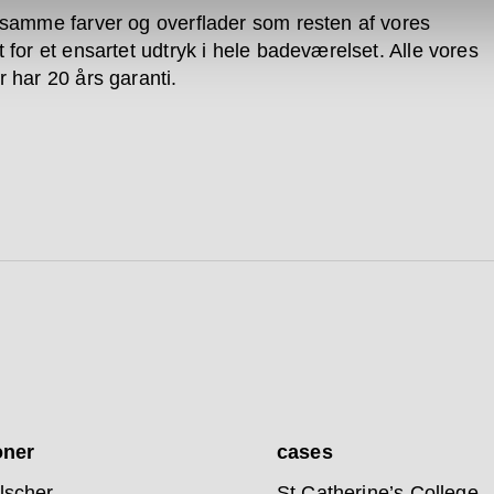
 samme farver og overflader som resten af vores
 for et ensartet udtryk i hele badeværelset. Alle vores
r har 20 års garanti.
oner
cases
lscher
St Catherine’s College