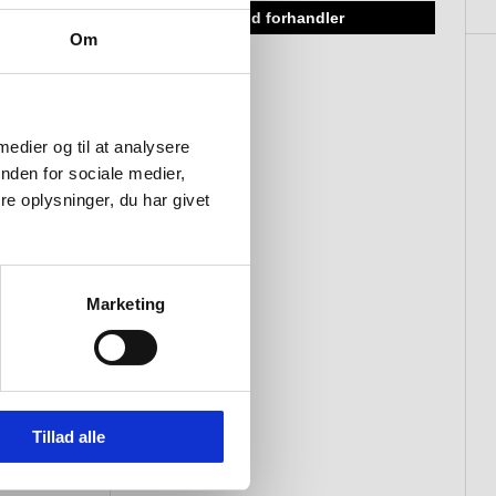
400mm fremspring, Ø90mm,
find forhandler
poleret finish
Om
 medier og til at analysere
nden for sociale medier,
e oplysninger, du har givet
Marketing
Tillad alle