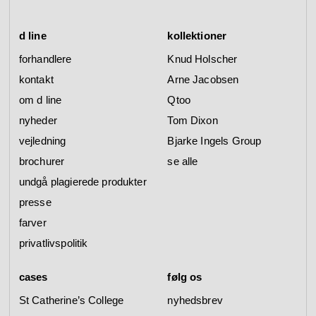
d line
kollektioner
forhandlere
Knud Holscher
kontakt
Arne Jacobsen
om d line
Qtoo
nyheder
Tom Dixon
vejledning
Bjarke Ingels Group
brochurer
se alle
undgå plagierede produkter
presse
farver
privatlivspolitik
cases
følg os
St Catherine’s College
nyhedsbrev