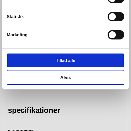
Frihøjde til perlator 155mm
Statistik
2 x 9,5mm flexible tilslutningsslanger
Vandbegrænser 8.4 L/Min
Marketing
Trykgruppe 2 (50–150 kPa)
Syrefast rustfrit stål AISI316
Blyfri
Tillad alle
Afvis
specifikationer
varenummer