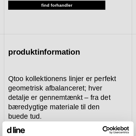
find forhandler
se kollektion
gå til forhandlere
gå til tilmelding
værktøj &
adgangskontrol
reservedele
se kategori
se kategori
produktinformation
Qtoo kollektionens linjer er perfekt
geometrisk afbalanceret; hver
detalje er gennemtænkt – fra det
bæredygtige materiale til den
buede tud.
Vores armaturer kan bygges ind i væggen eller