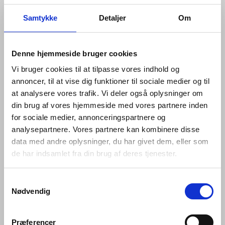
monteres på eller ved vasken. Ved begge løsninger
bliver fornøjelsen den samme; grebet bevæges i
Samtykke
Detaljer
Om
glidende bevægelser når der åbnes for vandet,
regulerer temperaturen eller vandstrømmen. Ved de
indbyggede armaturer peger pinden på grebet nedad,
Denne hjemmeside bruger cookies
hvilket gør det lettere at betjene armaturet. Hertil er
tuden på vandhanerne designet i en nedadgående
Vi bruger cookies til at tilpasse vores indhold og
position, for at sikre, at vand ikke løber ind i hanen og
annoncer, til at vise dig funktioner til sociale medier og til
forårsager blokeringer eller opbygning af kalk.
at analysere vores trafik. Vi deler også oplysninger om
din brug af vores hjemmeside med vores partnere inden
Til sortimentet forefindes et udvalg af bundventiler, der
for sociale medier, annonceringspartnere og
både matcher i farve, finish og behov.
analysepartnere. Vores partnere kan kombinere disse
Produkterne er dækket af en 20 års garanti, hvilket
data med andre oplysninger, du har givet dem, eller som
også underbygger kvaliteten i håndværket.
de har indsamlet fra din brug af deres tjenester.
Fremspring på 200mm
Samtykkevalg
Svingtud
Nødvendig
Indbygget perlator
Total højde på 280mm
Præferencer