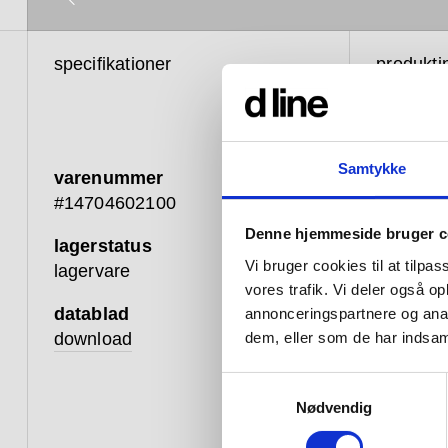
specifikationer
produkti
Samtykke
varenummer
Knud 
#14704602100
renhed
Denne hjemmeside bruger c
lagerstatus
funkt
Vi bruger cookies til at tilpas
lagervare
besla
vores trafik. Vi deler også 
datablad
annonceringspartnere og anal
kompl
download
dem, eller som de har indsaml
serie
Samtykkevalg
samm
Nødvendig