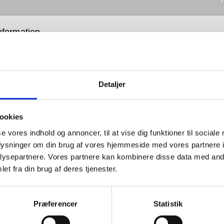
nformation
Detaljer
Holscher sanitetsserien kombinerer
 i sine linjer med renhed i sin
ookies
ion, og i modsætning til vores
se vores indhold og annoncer, til at vise dig funktioner til sociale
gsserie af individuelle, men
oplysninger om din brug af vores hjemmeside med vores partnere i
ysepartnere. Vores partnere kan kombinere disse data med andr
ementære elementer, består denne
et fra din brug af deres tjenester.
 af løsninger, der danner en
enhængende helhed.
Præferencer
Statistik