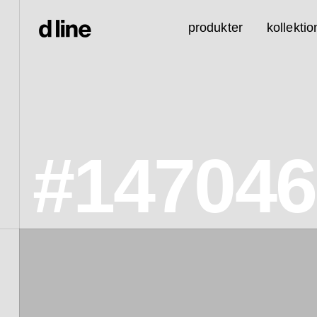
produkter
kollektio
#147046