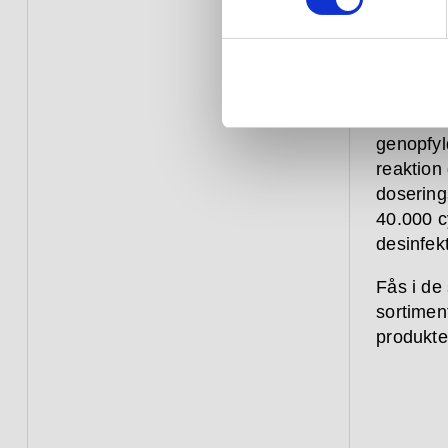
Sensor s
fremstill
manuell
genopfy
reaktion
dosering
40.000 c
desinfek
Fås i de
sortiment
produkte