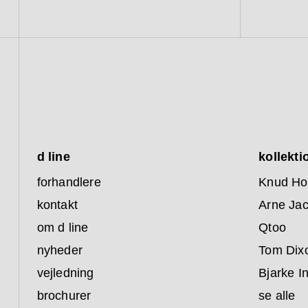
d line
kollekti
forhandlere
Knud Ho
kontakt
Arne Ja
om d line
Qtoo
nyheder
Tom Dix
vejledning
Bjarke I
brochurer
se alle