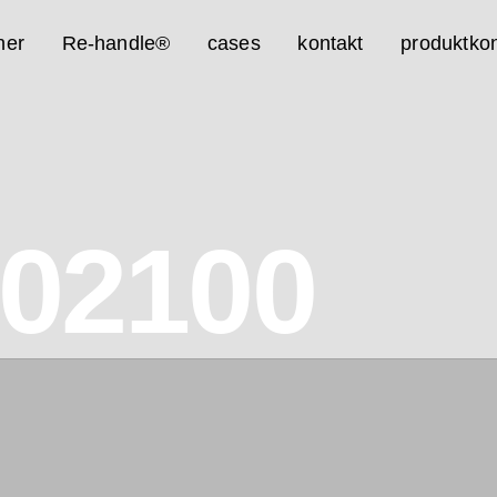
ner
Re-handle®
cases
kontakt
produktkon
02100