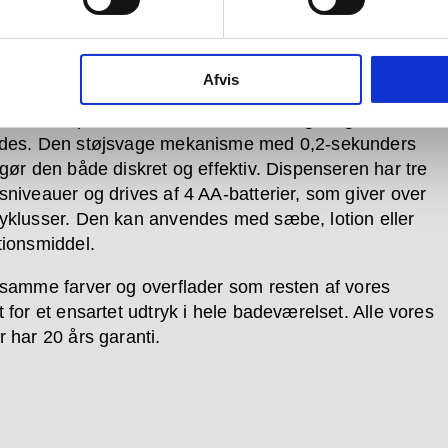
æbedispenser, designet af Knud Holscher, er
Afvis
et i AISI 316 rustfrit stål og har samme form som vores
e sæbedispenser. Den åbnes uden nøgle og kan nemt
ldes. Den støjsvage mekanisme med 0,2-sekunders
 gør den både diskret og effektiv. Dispenseren har tre
sniveauer og drives af 4 AA-batterier, som giver over
yklusser. Den kan anvendes med sæbe, lotion eller
tionsmiddel.
 samme farver og overflader som resten af vores
 for et ensartet udtryk i hele badeværelset. Alle vores
r har 20 års garanti.