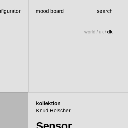
figurator
mood board
search
world
/
uk
/
dk
kollektion
Knud Holscher
Sensor