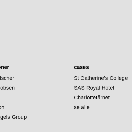
oner
cases
lscher
St Catherine’s College
cobsen
SAS Royal Hotel
Charlottetårnet
on
se alle
ngels Group