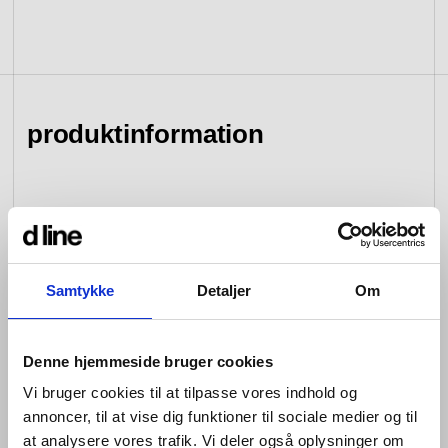
se kollektion
gå til forhandlere
gå til tilmelding
værktøj &
adgangskontrol
reservedele
produktinformation
se kategori
se kategori
d line beslag handler om balance:
balancen mellem form og funktion;
mellem syns-, høre- og
Samtykke
Detaljer
Om
følesanserne; mellem det, du ser,
og det, du ikke ser; mellem design,
Denne hjemmeside bruger cookies
der ser godt ud, og design, der
Vi bruger cookies til at tilpasse vores indhold og
fungerer godt; mellem skiftende
annoncer, til at vise dig funktioner til sociale medier og til
smag og fremskridt inden for teknik;
at analysere vores trafik. Vi deler også oplysninger om