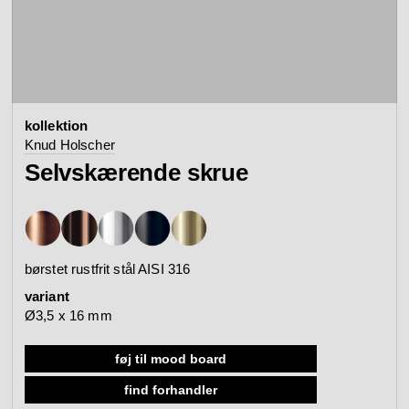
kontakt
se alle
se kollektion
badtilbehør
armaturer
produktkonfigurato
kollektion
Arne Jacobsen
Qtoo
Knud Holscher
kontakt
kundeservice
Selvskærende skrue
se kategori
se kategori
mood board
se kollektion
se kollektion
se alle
gå til kundeservice
search
børstet rustfrit stål AISI 316
sanitetspaneler
komfort
variant
Ø3,5 x 16 mm
Re-handle®
Tom Dixon
forhandlere
mødebooking
føj til mood board
se kategorier
se kategori
find forhandler