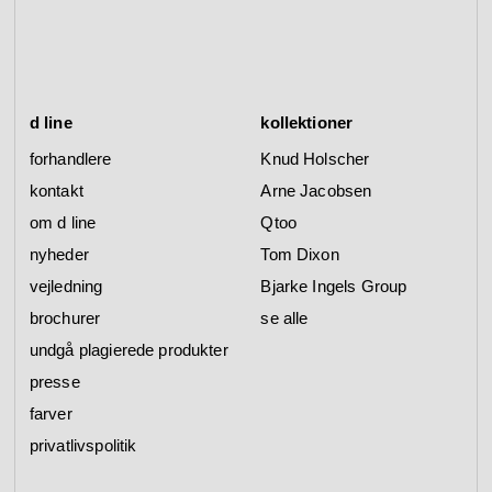
d line
kollektioner
forhandlere
Knud Holscher
kontakt
Arne Jacobsen
om d line
Qtoo
nyheder
Tom Dixon
vejledning
Bjarke Ingels Group
brochurer
se alle
undgå plagierede produkter
presse
farver
privatlivspolitik