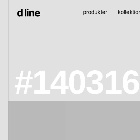
produkter
kollektio
#140316