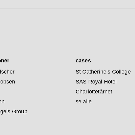
oner
cases
lscher
St Catherine’s College
cobsen
SAS Royal Hotel
Charlottetårnet
on
se alle
ngels Group