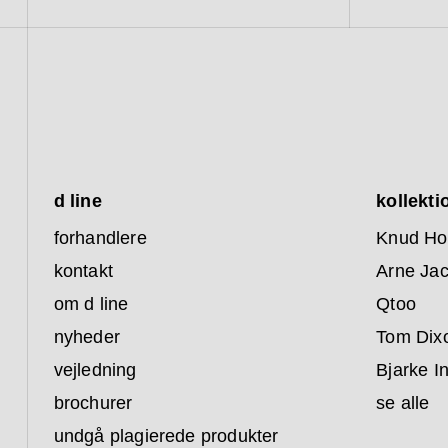
d line
kollekti
forhandlere
Knud Ho
kontakt
Arne Ja
om d line
Qtoo
nyheder
Tom Dix
vejledning
Bjarke I
brochurer
se alle
undgå plagierede produkter