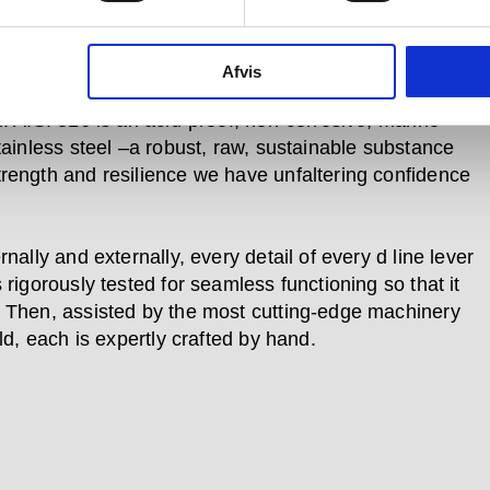
t of every design as having equal importance in the
of the whole.
Afvis
ver in the Knud Holscher collection is made in AISI
l. AISI 316 is an acid-proof, non-corrosive, marine
stainless steel –a robust, raw, sustainable substance
rength and resilience we have unfaltering confidence
rnally and externally, every detail of every d line lever
 rigorously tested for seamless functioning so that it
 Then, assisted by the most cutting-edge machinery
eld, each is expertly crafted by hand.