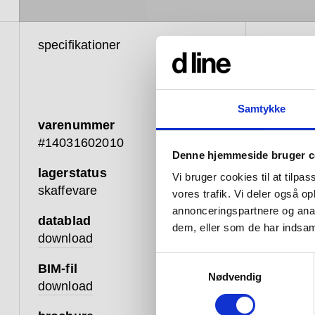
specifikationer
produkti
Samtykke
varenummer
#14031602010
Denne hjemmeside bruger c
lagerstatus
Vi bruger cookies til at tilpas
Our leve
skaffevare
vores trafik. Vi deler også 
bumped o
annonceringspartnere og anal
homes or
datablad
dem, eller som de har indsaml
cultural 
download
Samtykkevalg
BIM-fil
From the 
Nødvendig
download
against 
material