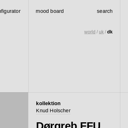
figurator
mood board
search
world
/
uk
/
dk
kollektion
Knud Holscher
Dørgreb FFU