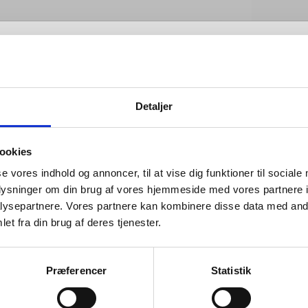
nformation
Detaljer
ookies
se vores indhold og annoncer, til at vise dig funktioner til sociale
rs are designed for constant use. Pushed, turned and
oplysninger om din brug af vores hjemmeside med vores partnere i
ver and over again every day –whether in private
ysepartnere. Vores partnere kan kombinere disse data med andr
 commercial buildings, government offices and
et fra din brug af deres tjenester.
centres.
curve of a handle, to the 21 ball bearings that roll
Præferencer
Statistik
each other behind our lever roses, to the hardworking
s they are produced in, we have always seen every