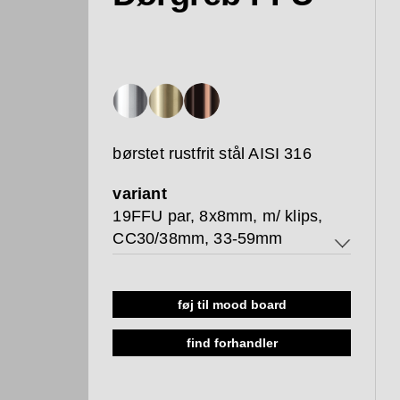
børstet rustfrit stål AISI 316
variant
19FFU par, 8x8mm, m/ klips,
CC30/38mm, 33-59mm
19FFU par, 8x8mm, m/ klips,
CC30/38mm, 33-59mm
føj til mood board
19FFU par, 8x8mm, m/ klips,
find forhandler
CC30/38mm, 59-85mm