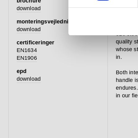
brochure
componen
download
creation 
monteringsvejledning
Every le
download
316 stee
quality 
certificeringer
whose st
EN1634
in.
EN1906
epd
Both inte
download
handle is
endures.
in our fi