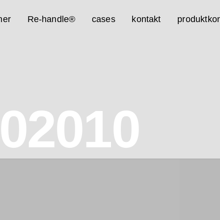
ner
Re-handle®
cases
kontakt
produktkon
02010