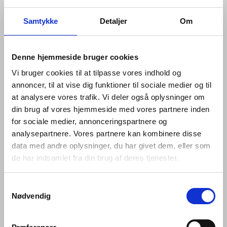
bliver fornøjelsen den samme; grebet bevæges i
Samtykke
Detaljer
Om
glidende bevægelser når der åbnes for vandet,
regulerer temperaturen eller vandstrømmen. Ved de
indbyggede armaturer peger pinden på grebet nedad,
hvilket gør det lettere at betjene armaturet. Hertil er
Denne hjemmeside bruger cookies
tuden på vandhanerne designet i en nedadgående
Vi bruger cookies til at tilpasse vores indhold og
position, for at sikre, at vand ikke løber ind i hanen og
forårsager blokeringer eller opbygning af kalk.
annoncer, til at vise dig funktioner til sociale medier og til
at analysere vores trafik. Vi deler også oplysninger om
Til sortimentet forefindes et udvalg af bundventiler, der
din brug af vores hjemmeside med vores partnere inden
både matcher i farve, finish og behov.
for sociale medier, annonceringspartnere og
Produkterne er dækket af en 20 års garanti, hvilket
analysepartnere. Vores partnere kan kombinere disse
også underbygger kvaliteten i håndværket.
data med andre oplysninger, du har givet dem, eller som
de har indsamlet fra din brug af deres tjenester.
Indbygningsdybde 69mm
Fremspring på 250mm
Samtykkevalg
Nødvendig
Fast tud
Tud diameter 22mm