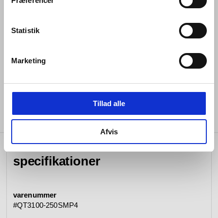
Præferencer
Indbygget perlator
Roset Ø80mm
Statistik
Vandbegrænser 5 L/Min
Reserve perlator inkluderet
Marketing
Blyfri
Tillad alle
Afvis
specifikationer
varenummer
#QT3100-250SMP4