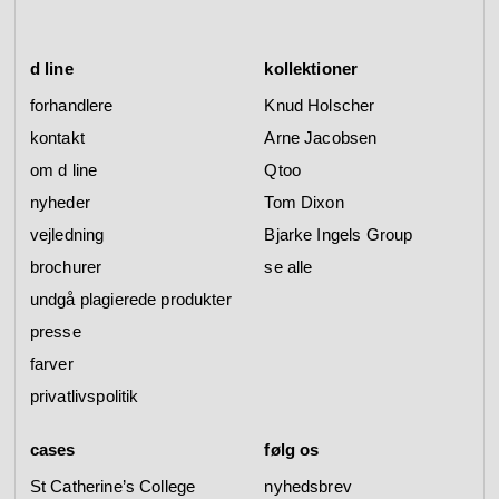
d line
kollektioner
forhandlere
Knud Holscher
kontakt
Arne Jacobsen
om d line
Qtoo
nyheder
Tom Dixon
vejledning
Bjarke Ingels Group
brochurer
se alle
undgå plagierede produkter
presse
farver
privatlivspolitik
cases
følg os
St Catherine’s College
nyhedsbrev