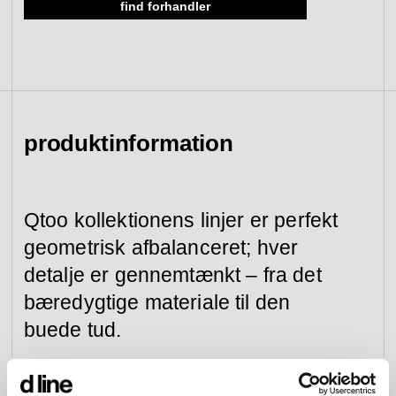
find forhandler
se kollektion
gå til forhandlere
gå til tilmelding
værktøj &
adgangskontrol
reservedele
produktinformation
se kategori
se kategori
Qtoo kollektionens linjer er perfekt
geometrisk afbalanceret; hver
detalje er gennemtænkt – fra det
bæredygtige materiale til den
buede tud.
Vores armaturer kan bygges ind i væggen eller
monteres på eller ved vasken. Ved begge løsninger