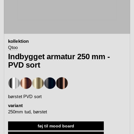
kontakt
se alle
se kollektion
badtilbehør
armaturer
produktkonfigurato
kollektion
Arne Jacobsen
Qtoo
Qtoo
kontakt
kundeservice
Indbygget armatur 250 mm -
se kategori
se kategori
mood board
PVD sort
se kollektion
se kollektion
se alle
gå til kundeservice
search
sanitetspaneler
komfort
børstet PVD sort
variant
Re-handle®
Tom Dixon
250mm tud, børstet
forhandlere
mødebooking
se kategorier
se kategori
føj til mood board